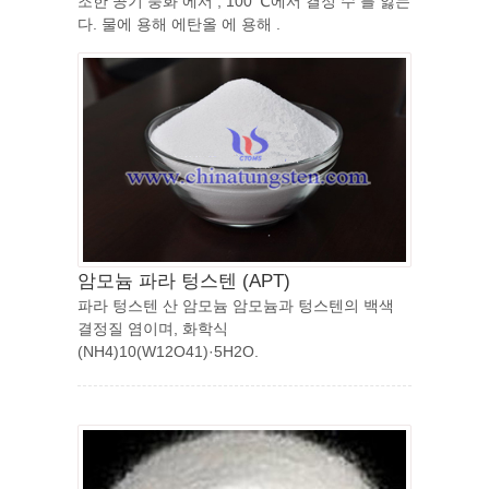
조한 공기 풍화 에서 , 100 ℃에서 결정 수 를 잃는
다. 물에 용해 에탄올 에 용해 .
암모늄 파라 텅스텐 (APT)
파라 텅스텐 산 암모늄 암모늄과 텅스텐의 백색
결정질 염이며, 화학식
(NH4)10(W12O41)·5H2O.