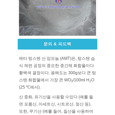
문의 & 피드백
메타 텅스텐 산 암모늄 (AMT)은, 텅스텐 습
식 제련 공정의 중요한 중간체 화합물이다
황백색 결정이다. 용해도는 300g보다 큰 텅
스텐 화합물에서 가장 큰 WO
/100ml H
O
3
2
(25 ℃에서).
산 중화, 유기산을 사용할 수있다 (예를 들
면 포름산, 아세트산, 시트르산, 젖산 등),
또한, 무기산 (예를 들어, 질산을 사용하여